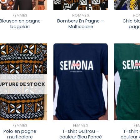
+
+
+
FEMMES
HOMMES
HO
Blouson en pagne
Bombers En Pagne –
Chic bl
bogolan
Multicolore
pagn
Ajouter à
Ajouter à
la liste
la liste
de
de
UPTURE DE STOCK
souhaits
souhaits
+
+
+
FEMMES
FEMMES
FE
Polo en pagne
T-shirt Guitrou –
T-shirt
multicolore
couleur Bleu Foncé
couleur v