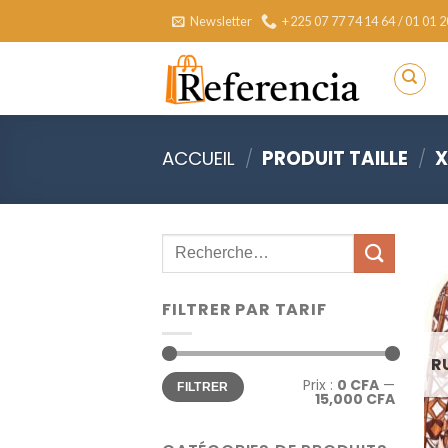
Skip
Newsletter
+225 07 77 74 14 64 / 01 01 2
to
content
ACCUEIL
/
PRODUIT TAILLE
/
X
Recherche
pour :
FILTRER PAR TARIF
R
Prix
Prix
Prix :
0 CFA
—
min
max
FILTRER
15,000 CFA