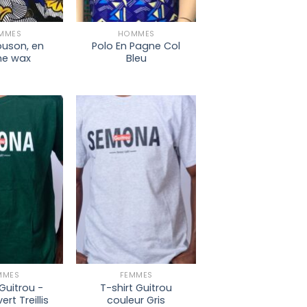
+
MMES
HOMMES
ouson, en
Polo En Pagne Col
e wax
Bleu
Ajouter à
Ajouter à
la liste
la liste
de
de
souhaits
souhaits
+
MMES
FEMMES
 Guitrou -
T-shirt Guitrou
ert Treillis
couleur Gris