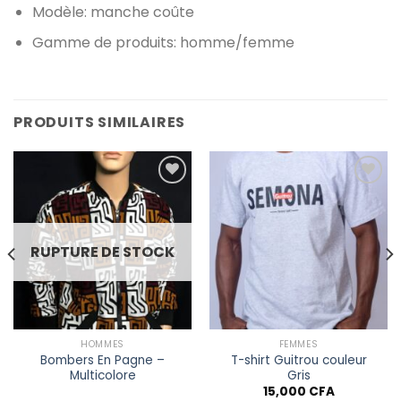
Modèle
: manche coûte
Gamme de produits
: homme/femme
PRODUITS SIMILAIRES
Ajouter à
Ajouter à
la liste
la liste
RUPTURE DE STOCK
de
de
souhaits
souhaits
HOMMES
FEMMES
Bombers En Pagne –
T-shirt Guitrou couleur
Multicolore
Gris
15,000
CFA