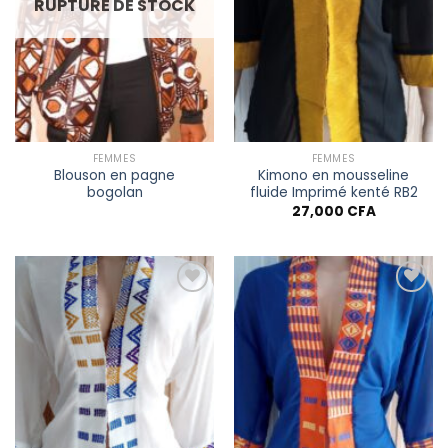
RUPTURE DE STOCK
FEMMES
FEMMES
Blouson en pagne
Kimono en mousseline
bogolan
fluide Imprimé kenté RB2
27,000
CFA
Ajouter à
Ajouter à
la liste
la liste
de
de
souhaits
souhaits