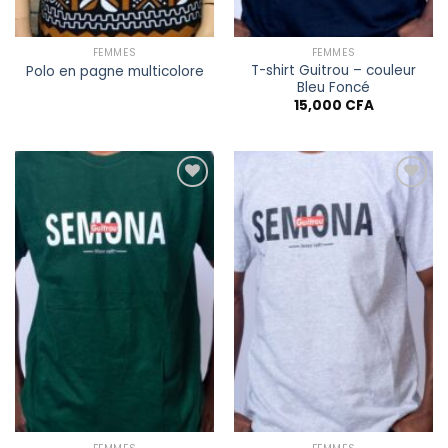
FEMMES
FEMMES
T-shirt Guitrou – couleur
Polo en pagne multicolore
Bleu Foncé
15,000
CFA
Ajouter à
Ajouter à
la liste
la liste
de
de
souhaits
souhaits