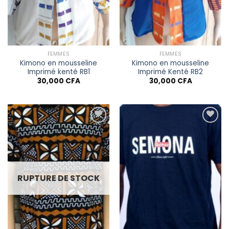
FEMMES
FEMMES
Kimono en mousseline
Kimono en mousseline
Imprimé kenté RB1
Imprimé Kenté RB2
30,000
CFA
30,000
CFA
Ajouter à
Ajouter à
la liste
la liste
de
de
souhaits
souhaits
RUPTURE DE STOCK