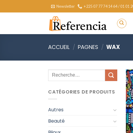
Skip
Newsletter
+225 07 77 74 14 64 / 01 01 2
to
content
ACCUEIL
/
PAGNES
/
WAX
Recherche
pour :
CATÉGORIES DE PRODUITS
Autres
Beauté
Bijoux