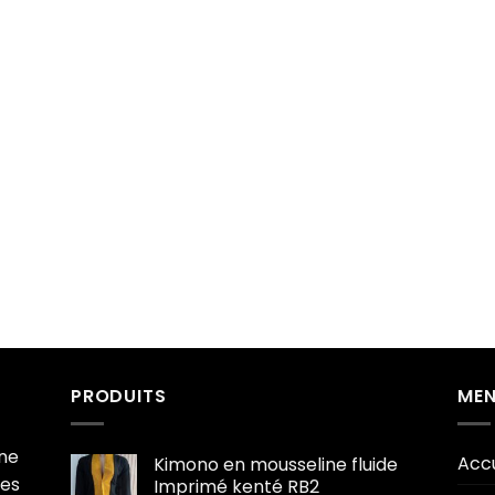
PRODUITS
MEN
gne
Accu
Kimono en mousseline fluide
res
Imprimé kenté RB2