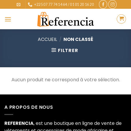
Skip
+225 07 77 74 14 64 / 01 01 20 16 20
to
content
ACCUEIL
/
NON CLASSÉ
FILTRER
Aucun produit ne correspond à votre sélection.
A PROPOS DE NOUS
REFERENCIA
, est une boutique en ligne de vente de
vêtements et accessoires de mode africaine et