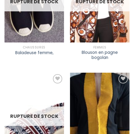
RUPTURE DE STOCK
RUPTURE DE STOCK
CHAUSSURES
FEMMES
Blouson en pagne
Baladeuse femme,
bogolan
Ajouter à
Ajouter à
la liste
la liste
de
de
souhaits
souhaits
RUPTURE DE STOCK