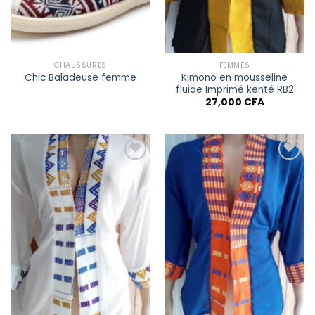
CHAUSSURES
FEMMES
Kimono en mousseline
Chic Baladeuse femme
fluide Imprimé kenté RB2
27,000
CFA
Ajouter à
Ajouter à
la liste
la liste
de
de
souhaits
souhaits