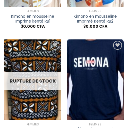
FEMMES
FEMMES
Kimono en mousseline
Kimono en mousseline
Imprimé kenté RB1
Imprimé Kenté RB2
30,000
CFA
30,000
CFA
Ajouter à
Ajouter à
la liste
la liste
de
de
souhaits
souhaits
RUPTURE DE STOCK
FEMMES
FEMMES