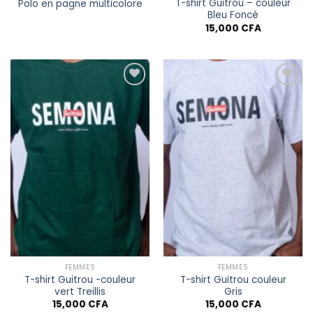
T-shirt Guitrou – couleur
Polo en pagne multicolore
Bleu Foncé
15,000
CFA
Ajouter à
Ajouter à
la liste
la liste
de
de
souhaits
souhaits
FEMMES
FEMMES
T-shirt Guitrou -couleur
T-shirt Guitrou couleur
vert Treillis
Gris
15,000
CFA
15,000
CFA