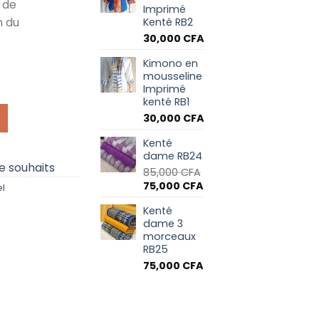
 de
Imprimé
n du
Kenté RB2
30,000
CFA
Kimono en
ose RB1
mousseline
Imprimé
kenté RB1
30,000
CFA
Kenté
dame RB24
de souhaits
85,000
CFA
Le
Le
75,000
CFA
el
prix
prix
Kenté
initial
actuel
dame 3
était :
est :
morceaux
85,000 CFA.
75,000 CFA.
RB25
75,000
CFA