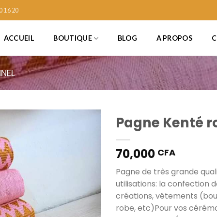
0 16 20
ACCUEIL
BOUTIQUE
BLOG
A PROPOS
C
NNEL
Pagne Kenté r
70,000
CFA
Ajouter
à la liste
Pagne de très grande quali
de
utilisations: la confection 
souhaits
créations, vêtements (bou
robe, etc)Pour vos cérém