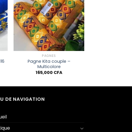
 à
Ajouter à
e
la liste
de
ts
souhaits
+
PAGNES
Pagne Kita couple –
16
Multicolore
e
rix
165,000
CFA
ctuel
st :
5,000 CFA.
U DE NAVIGATION
eil
ique