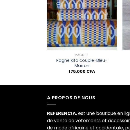
Ajouter à
Ajouter à
la liste
la liste
de
de
souhaits
souhaits
+
PAGNES
PAGNES
Pagne kita couple-Bleu-
é 3 Morceaux RB15
Marron
,000
CFA
175,000
CFA
A PROPOS DE NOUS
REFERENCIA
, est une boutique en li
de vente de vêtements et accessoi
de mode africaine et occidentale, p