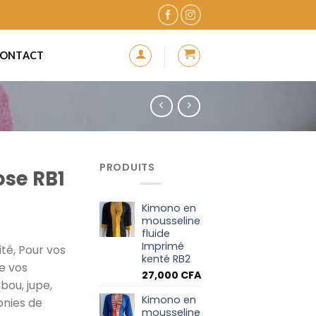
ONTACT
PRODUITS
ose RB1
Kimono en
mousseline
fluide
Imprimé
té, Pour vos
kenté RB2
de vos
27,000
CFA
bou, jupe,
Kimono en
onies de
mousseline