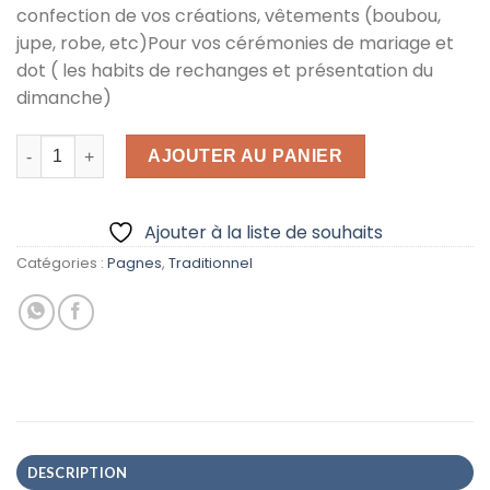
confection de vos créations, vêtements (boubou,
était :
est :
jupe, robe, etc)Pour vos cérémonies de mariage et
82,500 CFA.
75,000 CFA.
dot ( les habits de rechanges et présentation du
dimanche)
quantité de Sublime kenté blanc et or A
AJOUTER AU PANIER
Ajouter à la liste de souhaits
Catégories :
Pagnes
,
Traditionnel
DESCRIPTION