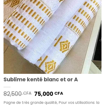
Sublime kenté blanc et or A
Le
Le
82,500
75,000
CFA
CFA
prix
prix
Pagne de très grande qualité, Pour vos utilisations: la
initial
actuel