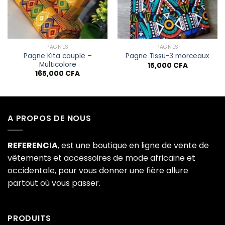
souhaits
souhaits
PAGNES
PAGNES
Pagne Kita couple –
Pagne Tissu-3 morceaux
Multicolore
15,000
CFA
165,000
CFA
ix
tuel
t :
5,000 CFA.
A PROPOS DE NOUS
REFERENCIA
, est une boutique en ligne de vente de
vêtements et accessoires de mode africaine et
occidentale, pour vous donner une fière allure
partout où vous passer.
PRODUITS