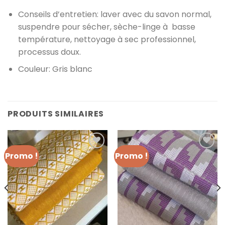
Conseils d’entretien: laver avec du savon normal,
suspendre pour sécher, sèche-linge à basse
température, nettoyage à sec professionnel,
processus doux.
Couleur
: Gris blanc
PRODUITS SIMILAIRES
Promo !
Promo !
Ajouter à
Ajouter à
la liste
la liste
de
de
souhaits
souhaits