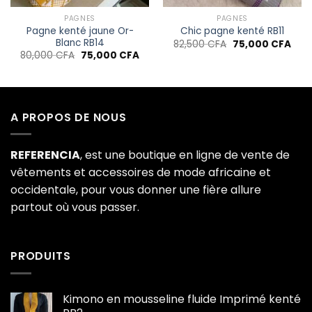
PAGNES
PAGNES
Pagne kenté jaune Or-
Chic pagne kenté RB11
Blanc RB14
Le
Le
82,500
CFA
75,000
CFA
prix
prix
Le
Le
80,000
CFA
75,000
CFA
initial
actu
prix
prix
était :
est :
initial
actuel
82,500 CFA.
75,0
était :
est :
80,000 CFA.
75,000 CFA.
A PROPOS DE NOUS
REFERENCIA
, est une boutique en ligne de vente de
vêtements et accessoires de mode africaine et
occidentale, pour vous donner une fière allure
partout où vous passer.
PRODUITS
Kimono en mousseline fluide Imprimé kenté