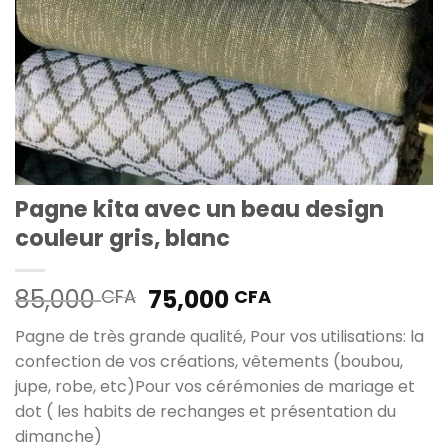
Pagne kita avec un beau design
couleur gris, blanc
Le
Le
85,000
75,000
CFA
CFA
prix
prix
Pagne de très grande qualité, Pour vos utilisations: la
initial
actuel
confection de vos créations, vêtements (boubou,
était :
est :
jupe, robe, etc)Pour vos cérémonies de mariage et
85,000 CFA.
75,000 CFA.
dot ( les habits de rechanges et présentation du
dimanche)