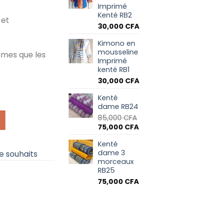
Imprimé
Kenté RB2
 et
30,000
CFA
Kimono en
mousseline
ommes que les
Imprimé
kenté RB1
30,000
CFA
 morceaux
Kenté
dame RB24
85,000
CFA
Le
Le
75,000
CFA
prix
prix
Kenté
initial
actuel
dame 3
de souhaits
était :
est :
morceaux
85,000 CFA.
75,000 CFA.
RB25
75,000
CFA