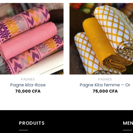
Ajouter à
Ajouter
la liste
la list
de
de
souhaits
souhai
+
+
PAGNES
PAGNES
Pagne kita-Rose
Pagne Kita femme – Or
70,000
CFA
75,000
CFA
PRODUITS
MEN