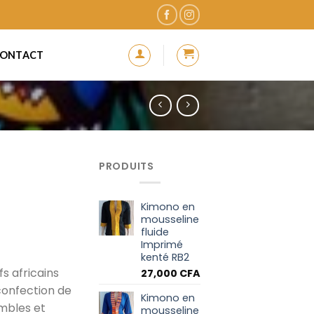
ONTACT
PRODUITS
Kimono en
mousseline
fluide
Imprimé
kenté RB2
s africains
27,000
CFA
 confection de
Kimono en
mbles et
mousseline