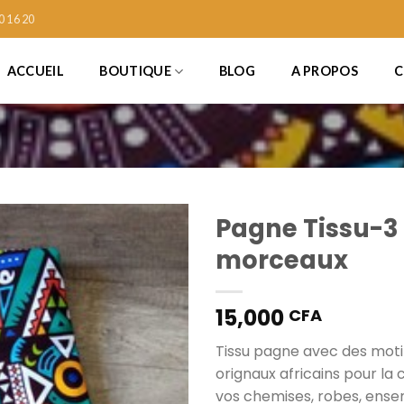
0 16 20
ACCUEIL
BOUTIQUE
BLOG
A PROPOS
C
Pagne Tissu-3
morceaux
Ajouter
15,000
CFA
à la liste
de
souhaits
Tissu pagne avec des motif
orignaux africains pour la
vos chemises, robes, ense