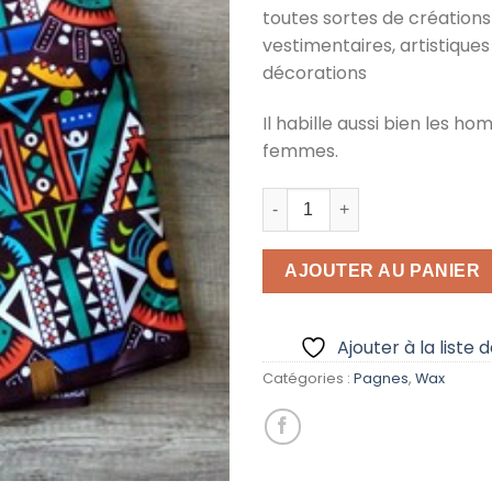
toutes sortes de créations
vestimentaires, artistiques
décorations
Il habille aussi bien les h
femmes.
quantité de Pagne Tissu-3
AJOUTER AU PANIER
Ajouter à la liste 
Catégories :
Pagnes
,
Wax