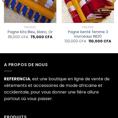
de
de
souhaits
souhaits
PAGNES
PAGNES
Pagne kenté femme 3
Pagne kita Bleu, blanc, Or
morceaux RB20
Le
Le
85,000
CFA
75,000
CFA
prix
prix
Le
Le
130,000
CFA
110,000
CFA
initial
actuel
x
prix
prix
était :
est :
tuel
initial
act
85,000 CFA.
75,000 CFA.
 :
était :
est 
,000 CFA.
130,000 CFA.
110,
A PROPOS DE NOUS
REFERENCIA
, est une boutique en ligne de vente de
vêtements et accessoires de mode africaine et
occidentale, pour vous donner une fière allure
partout où vous passer.
PRODUITS