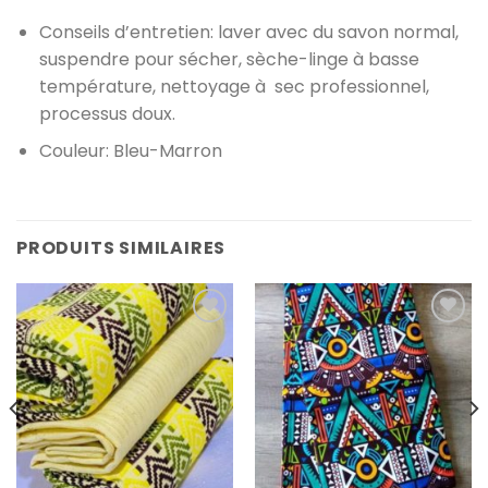
Conseils d’entretien: laver avec du savon normal,
suspendre pour sécher, sèche-linge à basse
température, nettoyage à sec professionnel,
processus doux.
Couleur: Bleu-Marron
PRODUITS SIMILAIRES
Ajouter à
Ajouter à
la liste
la liste
de
de
souhaits
souhaits