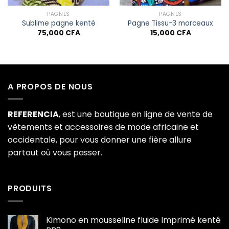
PAGNES
PAGNES
Sublime pagne kenté
Pagne Tissu-3 morceaux
75,000
CFA
15,000
CFA
ix
tuel
t :
5,000 CFA.
A PROPOS DE NOUS
REFERENCIA
, est une boutique en ligne de vente de
vêtements et accessoires de mode africaine et
occidentale, pour vous donner une fière allure
partout où vous passer.
PRODUITS
Kimono en mousseline fluide Imprimé kenté